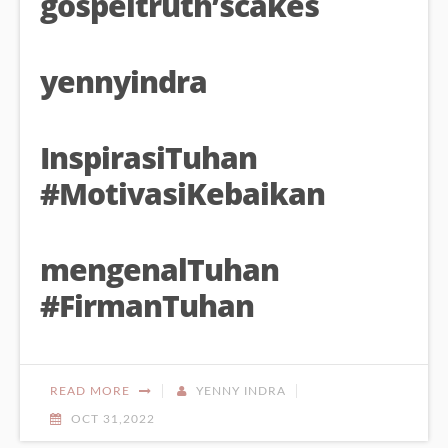
gospeltruth’scakes
yennyindra
InspirasiTuhan
#MotivasiKebaikan
mengenalTuhan
#FirmanTuhan
READ MORE
YENNY INDRA
OCT 31,2022