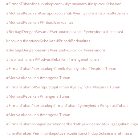
#FirmanTuhan
#seruputkopicantik #yennyindra #Inspirasi Kebaikan
#MotivasiKebaikan
#seruputkopicantik #yennyindra #InspirasiKebaikan
#MotivasiKebaikan #PribadiBerkualitas
#BerbagiDenganSesama
#seruputkopicantik #yennyindra #Inspirasi
Kebaikan #MotivasiKebaikan #PribadiBerkualitas
#BerbagiDenganSesama
#seruputkopicantik #yennyindra
#InspirasiTuhan #MotivasiKebaikan #mengenalTuhan
#FirmanTuhan
#seruputkopiCantik #yennyindra #InspirasiTuhan
#MotivasiKebaikan #mengenalTuhan
#FirmanTuhanp
#SeruputKopiFirman #yennyindra #InspirasiTuhan
#MotivasiKebaikan #mengenalTuhan
#FirmanTuhan
#seruputkopifirmanTuhan #yennyindra #InspirasiTuhan
#MotivasiKebaikan #mengenalTuhan
#FirmanTuhan
bahagia
Barrybennett
berkat
bijak
doa
emosi
fokus
gagal
hubunga
Tuhan
Karakter Pemimpin
keputusan
kuatir
Kunci Hidup Sukses
marah
masa