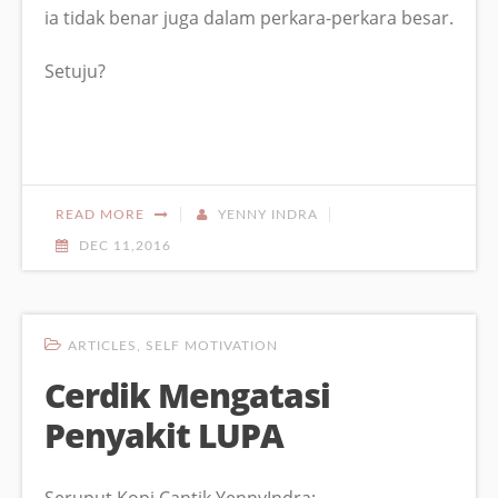
ia tidak benar juga dalam perkara-perkara besar.
Setuju?
READ MORE
YENNY INDRA
DEC 11,2016
ARTICLES
,
SELF MOTIVATION
Cerdik Mengatasi
Penyakit LUPA
Seruput Kopi Cantik YennyIndra: