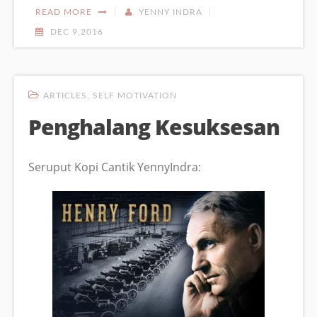
READ MORE
YENNY INDRA
DEC 9,2016
ARTICLES
,
SELF MOTIVATION
Penghalang Kesuksesan
Seruput Kopi Cantik YennyIndra: