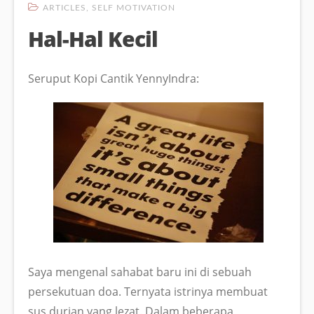
ARTICLES
,
SELF MOTIVATION
Hal-Hal Kecil
Seruput Kopi Cantik YennyIndra:
Saya mengenal sahabat baru ini di sebuah
persekutuan doa. Ternyata istrinya membuat
sus durian yang lezat. Dalam beberapa