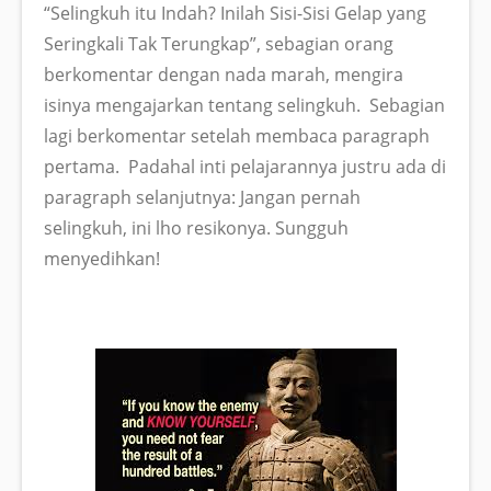
“Selingkuh itu Indah? Inilah Sisi-Sisi Gelap yang
Seringkali Tak Terungkap”, sebagian orang
berkomentar dengan nada marah, mengira
isinya mengajarkan tentang selingkuh. Sebagian
lagi berkomentar setelah membaca paragraph
pertama. Padahal inti pelajarannya justru ada di
paragraph selanjutnya: Jangan pernah
selingkuh, ini lho resikonya. Sungguh
menyedihkan!