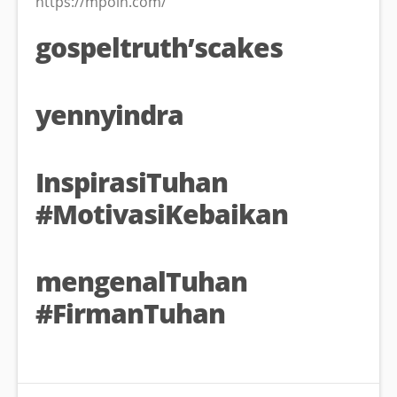
https://mpoin.com/
gospeltruth’scakes
yennyindra
InspirasiTuhan
#MotivasiKebaikan
mengenalTuhan
#FirmanTuhan