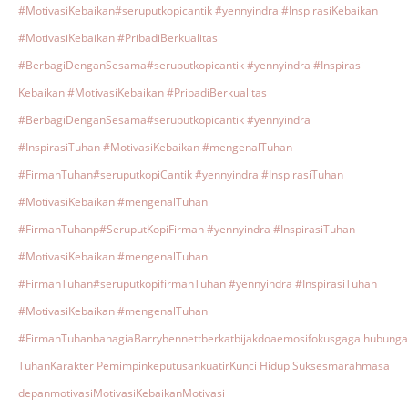
#MotivasiKebaikan
#seruputkopicantik #yennyindra #InspirasiKebaikan
#MotivasiKebaikan #PribadiBerkualitas
#BerbagiDenganSesama
#seruputkopicantik #yennyindra #Inspirasi
Kebaikan #MotivasiKebaikan #PribadiBerkualitas
#BerbagiDenganSesama
#seruputkopicantik #yennyindra
#InspirasiTuhan #MotivasiKebaikan #mengenalTuhan
#FirmanTuhan
#seruputkopiCantik #yennyindra #InspirasiTuhan
#MotivasiKebaikan #mengenalTuhan
#FirmanTuhanp
#SeruputKopiFirman #yennyindra #InspirasiTuhan
#MotivasiKebaikan #mengenalTuhan
#FirmanTuhan
#seruputkopifirmanTuhan #yennyindra #InspirasiTuhan
#MotivasiKebaikan #mengenalTuhan
#FirmanTuhan
bahagia
Barrybennett
berkat
bijak
doa
emosi
fokus
gagal
hubunga
Tuhan
Karakter Pemimpin
keputusan
kuatir
Kunci Hidup Sukses
marah
masa
depan
motivasi
MotivasiKebaikan
Motivasi