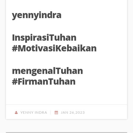
yennyindra
InspirasiTuhan
#MotivasiKebaikan
mengenalTuhan
#FirmanTuhan
YENNY INDRA
JAN 26,2023