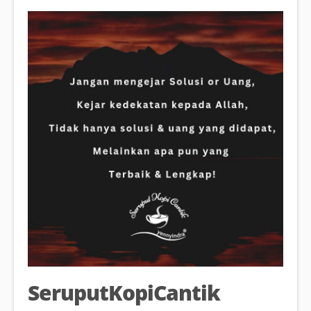
SeruputKopiCantik