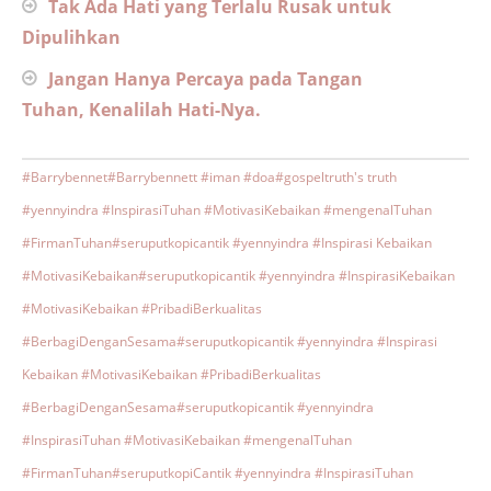
Tak Ada Hati yang Terlalu Rusak untuk
Dipulihkan
Jangan Hanya Percaya pada Tangan
Tuhan, Kenalilah Hati-Nya.
#Barrybennet
#Barrybennett #iman #doa
#gospeltruth's truth
#yennyindra #InspirasiTuhan #MotivasiKebaikan #mengenalTuhan
#FirmanTuhan
#seruputkopicantik #yennyindra #Inspirasi Kebaikan
#MotivasiKebaikan
#seruputkopicantik #yennyindra #InspirasiKebaikan
#MotivasiKebaikan #PribadiBerkualitas
#BerbagiDenganSesama
#seruputkopicantik #yennyindra #Inspirasi
Kebaikan #MotivasiKebaikan #PribadiBerkualitas
#BerbagiDenganSesama
#seruputkopicantik #yennyindra
#InspirasiTuhan #MotivasiKebaikan #mengenalTuhan
#FirmanTuhan
#seruputkopiCantik #yennyindra #InspirasiTuhan