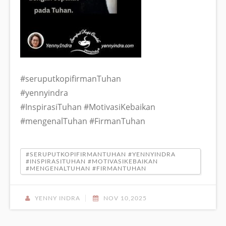
#seruputkopifirmanTuhan
#yennyindra
#InspirasiTuhan #MotivasiKebaikan
#mengenalTuhan #FirmanTuhan
#SERUPUTKOPIFIRMANTUHAN #YENNYINDRA
#INSPIRASITUHAN #MOTIVASIKEBAIKAN
#MENGENALTUHAN #FIRMANTUHAN
YENNY INDRA
NOV 10,2025