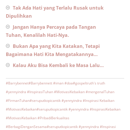
Tak Ada Hati yang Terlalu Rusak untuk
Dipulihkan
Jangan Hanya Percaya pada Tangan
Tuhan, Kenalilah Hati-Nya.
Bukan Apa yang Kita Katakan, Tetapi
Bagaimana Hati Kita Mengatakannya…
Kalau Aku Bisa Kembali ke Masa Lalu…
#Barrybennet
#Barrybennett #iman #doa
#gospeltruth's truth
#yennyindra #InspirasiTuhan #MotivasiKebaikan #mengenalTuhan
#FirmanTuhan
#seruputkopicantik #yennyindra #Inspirasi Kebaikan
#MotivasiKebaikan
#seruputkopicantik #yennyindra #InspirasiKebaikan
#MotivasiKebaikan #PribadiBerkualitas
#BerbagiDenganSesama
#seruputkopicantik #yennyindra #Inspirasi