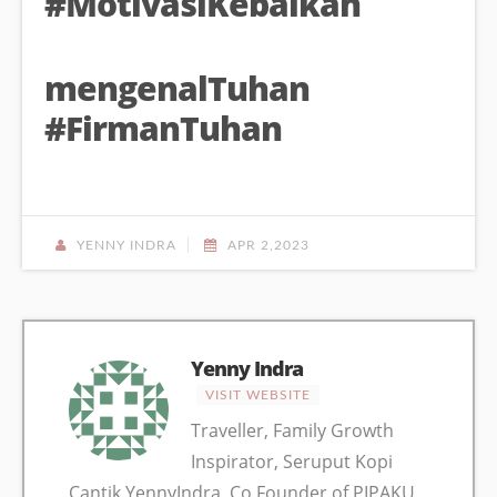
#MotivasiKebaikan
mengenalTuhan
#FirmanTuhan
YENNY INDRA
APR 2,2023
Yenny Indra
VISIT WEBSITE
Traveller, Family Growth
Inspirator, Seruput Kopi
Cantik YennyIndra, Co Founder of PIPAKU