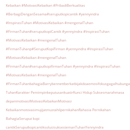
Kebaikan #MotivasiKebaikan #PribadiBerkualitas
#BerbagiDenganSesama
#seruputkopicantik #yennyindra
#InspirasiTuhan #MotivasiKebaikan #mengenalTuhan
#FirmanTuhan
#seruputkopiCantik #yennyindra #InspirasiTuhan
#MotivasiKebaikan #mengenalTuhan
#FirmanTuhanp
#SeruputKopiFirman #yennyindra #InspirasiTuhan
#MotivasiKebaikan #mengenalTuhan
#FirmanTuhan
#seruputkopifirmanTuhan #yennyindra #InspirasiTuhan
#MotivasiKebaikan #mengenalTuhan
#FirmanTuhan
bahagia
Barrybennett
berkat
bijak
doa
emosi
fokus
gagal
hubunga
Tuhan
Karakter Pemimpin
keputusan
kuatir
Kunci Hidup Sukses
marah
masa
depan
motivasi
MotivasiKebaikan
Motivasi
Kebaikan
motovasi
mujijat
mustahil
pernikahan
Rahasia Pernikahan
Bahagia
Seruput kopi
cantik
Seruputkopicantik
solusi
sukses
teman
Tuhan
Yennyindra