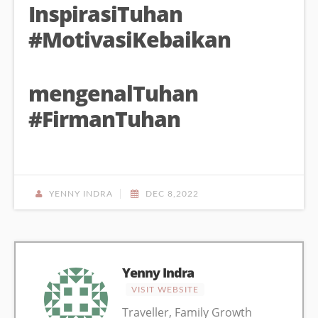
InspirasiTuhan
#MotivasiKebaikan
mengenalTuhan
#FirmanTuhan
YENNY INDRA
DEC 8,2022
Yenny Indra
VISIT WEBSITE
Traveller, Family Growth