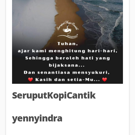
SeruputKopiCantik
yennyindra