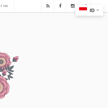
T ME
ID