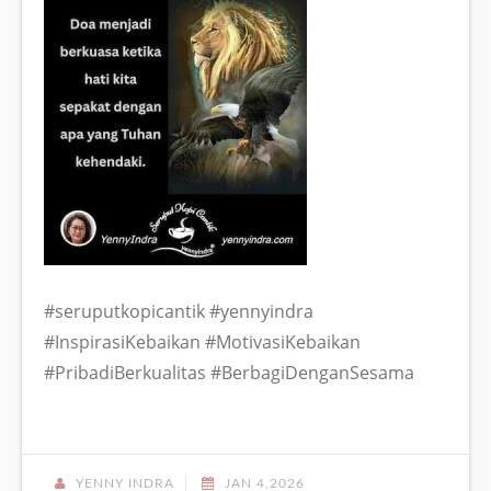
#seruputkopicantik #yennyindra
#InspirasiKebaikan #MotivasiKebaikan
#PribadiBerkualitas #BerbagiDenganSesama
YENNY INDRA
JAN 4,2026