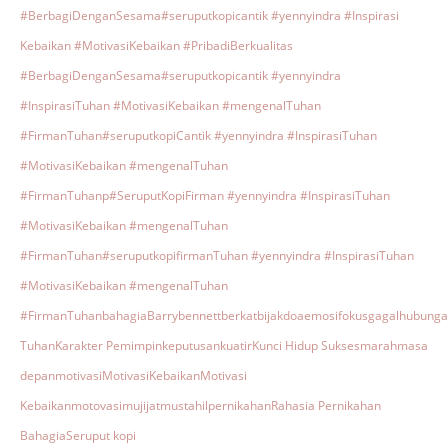
#BerbagiDenganSesama
#seruputkopicantik #yennyindra #Inspirasi
Kebaikan #MotivasiKebaikan #PribadiBerkualitas
#BerbagiDenganSesama
#seruputkopicantik #yennyindra
#InspirasiTuhan #MotivasiKebaikan #mengenalTuhan
#FirmanTuhan
#seruputkopiCantik #yennyindra #InspirasiTuhan
#MotivasiKebaikan #mengenalTuhan
#FirmanTuhanp
#SeruputKopiFirman #yennyindra #InspirasiTuhan
#MotivasiKebaikan #mengenalTuhan
#FirmanTuhan
#seruputkopifirmanTuhan #yennyindra #InspirasiTuhan
#MotivasiKebaikan #mengenalTuhan
#FirmanTuhan
bahagia
Barrybennett
berkat
bijak
doa
emosi
fokus
gagal
hubunga
Tuhan
Karakter Pemimpin
keputusan
kuatir
Kunci Hidup Sukses
marah
masa
depan
motivasi
MotivasiKebaikan
Motivasi
Kebaikan
motovasi
mujijat
mustahil
pernikahan
Rahasia Pernikahan
Bahagia
Seruput kopi