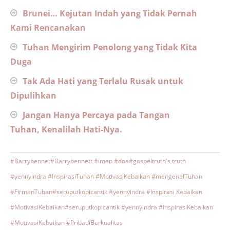
Brunei… Kejutan Indah yang Tidak Pernah
Kami Rencanakan
Tuhan Mengirim Penolong yang Tidak Kita
Duga
Tak Ada Hati yang Terlalu Rusak untuk
Dipulihkan
Jangan Hanya Percaya pada Tangan
Tuhan, Kenalilah Hati-Nya.
#Barrybennet
#Barrybennett #iman #doa
#gospeltruth's truth
#yennyindra #InspirasiTuhan #MotivasiKebaikan #mengenalTuhan
#FirmanTuhan
#seruputkopicantik #yennyindra #Inspirasi Kebaikan
#MotivasiKebaikan
#seruputkopicantik #yennyindra #InspirasiKebaikan
#MotivasiKebaikan #PribadiBerkualitas