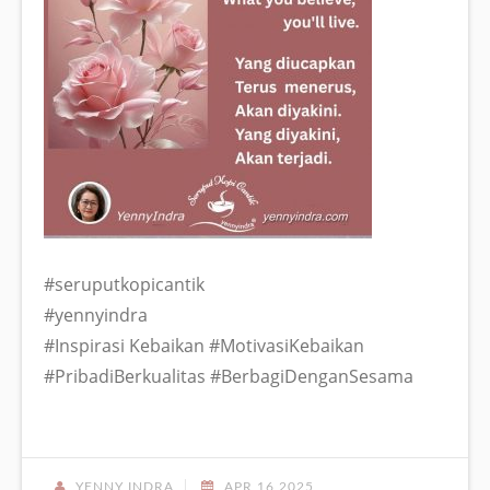
#seruputkopicantik
#yennyindra
#Inspirasi Kebaikan #MotivasiKebaikan
#PribadiBerkualitas #BerbagiDenganSesama
YENNY INDRA
APR 16,2025