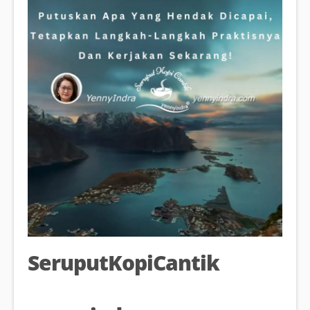
SeruputKopiCantik