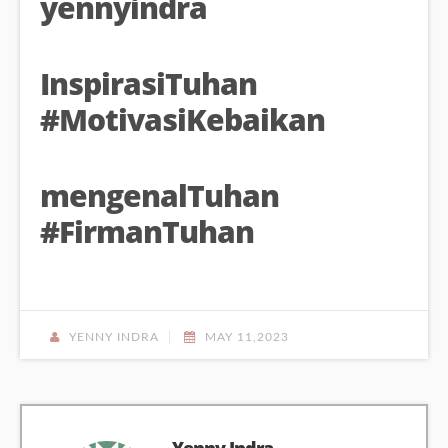
yennyindra
InspirasiTuhan
#MotivasiKebaikan
mengenalTuhan
#FirmanTuhan
YENNY INDRA
MAY 11,2023
Yenny Indra