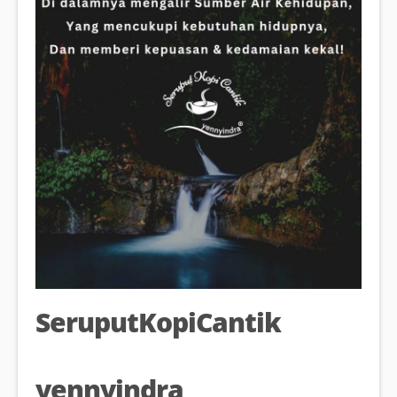
SeruputKopiCantik
yennyindra