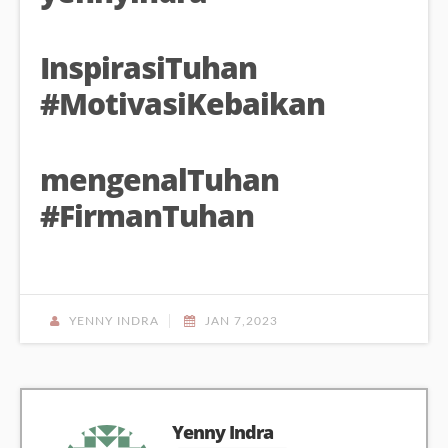
InspirasiTuhan
#MotivasiKebaikan
mengenalTuhan
#FirmanTuhan
YENNY INDRA
JAN 7,2023
Yenny Indra