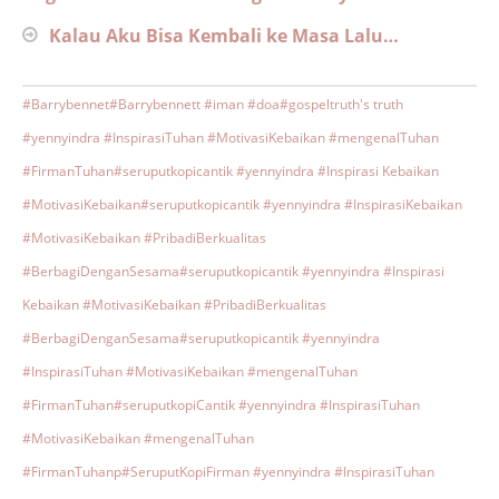
Kalau Aku Bisa Kembali ke Masa Lalu…
#Barrybennet
#Barrybennett #iman #doa
#gospeltruth's truth
#yennyindra #InspirasiTuhan #MotivasiKebaikan #mengenalTuhan
#FirmanTuhan
#seruputkopicantik #yennyindra #Inspirasi Kebaikan
#MotivasiKebaikan
#seruputkopicantik #yennyindra #InspirasiKebaikan
#MotivasiKebaikan #PribadiBerkualitas
#BerbagiDenganSesama
#seruputkopicantik #yennyindra #Inspirasi
Kebaikan #MotivasiKebaikan #PribadiBerkualitas
#BerbagiDenganSesama
#seruputkopicantik #yennyindra
#InspirasiTuhan #MotivasiKebaikan #mengenalTuhan
#FirmanTuhan
#seruputkopiCantik #yennyindra #InspirasiTuhan
#MotivasiKebaikan #mengenalTuhan
#FirmanTuhanp
#SeruputKopiFirman #yennyindra #InspirasiTuhan