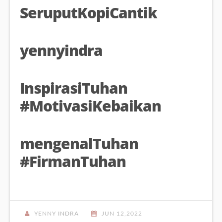
SeruputKopiCantik
yennyindra
InspirasiTuhan
#MotivasiKebaikan
mengenalTuhan
#FirmanTuhan
YENNY INDRA
JUN 12,2022