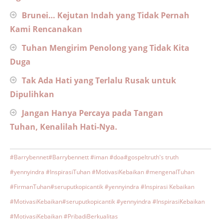
Brunei… Kejutan Indah yang Tidak Pernah
Kami Rencanakan
Tuhan Mengirim Penolong yang Tidak Kita
Duga
Tak Ada Hati yang Terlalu Rusak untuk
Dipulihkan
Jangan Hanya Percaya pada Tangan
Tuhan, Kenalilah Hati-Nya.
#Barrybennet
#Barrybennett #iman #doa
#gospeltruth's truth
#yennyindra #InspirasiTuhan #MotivasiKebaikan #mengenalTuhan
#FirmanTuhan
#seruputkopicantik #yennyindra #Inspirasi Kebaikan
#MotivasiKebaikan
#seruputkopicantik #yennyindra #InspirasiKebaikan
#MotivasiKebaikan #PribadiBerkualitas