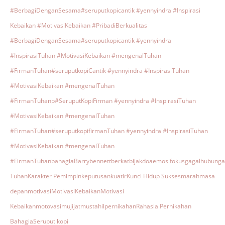
#BerbagiDenganSesama
#seruputkopicantik #yennyindra #Inspirasi
Kebaikan #MotivasiKebaikan #PribadiBerkualitas
#BerbagiDenganSesama
#seruputkopicantik #yennyindra
#InspirasiTuhan #MotivasiKebaikan #mengenalTuhan
#FirmanTuhan
#seruputkopiCantik #yennyindra #InspirasiTuhan
#MotivasiKebaikan #mengenalTuhan
#FirmanTuhanp
#SeruputKopiFirman #yennyindra #InspirasiTuhan
#MotivasiKebaikan #mengenalTuhan
#FirmanTuhan
#seruputkopifirmanTuhan #yennyindra #InspirasiTuhan
#MotivasiKebaikan #mengenalTuhan
#FirmanTuhan
bahagia
Barrybennett
berkat
bijak
doa
emosi
fokus
gagal
hubunga
Tuhan
Karakter Pemimpin
keputusan
kuatir
Kunci Hidup Sukses
marah
masa
depan
motivasi
MotivasiKebaikan
Motivasi
Kebaikan
motovasi
mujijat
mustahil
pernikahan
Rahasia Pernikahan
Bahagia
Seruput kopi