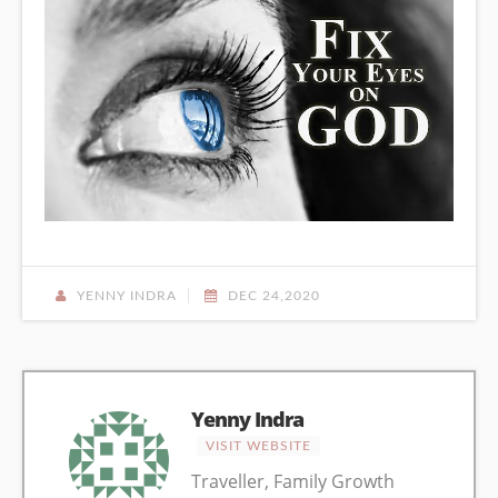
YENNY INDRA
DEC 24,2020
Yenny Indra
VISIT WEBSITE
Traveller, Family Growth